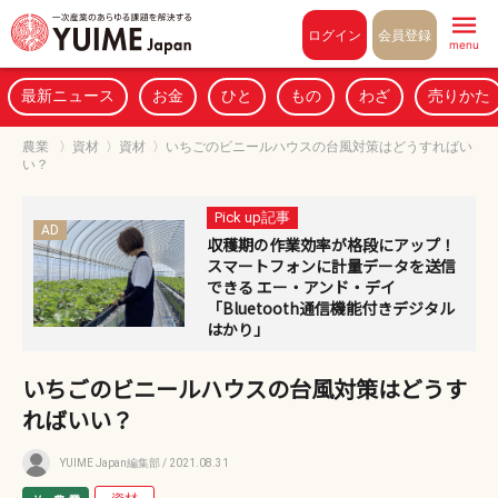
Pull to refresh
ログイン
会員登録
menu
最新ニュース
お金
ひと
もの
わざ
売りかた
農業
〉
資材
〉
資材
〉
いちごのビニールハウスの台風対策はどうすればい
い？
Pick up記事
AD
収穫期の作業効率が格段にアップ！
スマートフォンに計量データを送信
できる エー・アンド・デイ
「Bluetooth通信機能付きデジタル
はかり」
いちごのビニールハウスの台風対策はどうす
ればいい？
YUIME Japan編集部
/ 2021.08.31