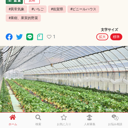
資材
#異常気象
#いちご
#佐賀県
#ビニールハウス
#果樹、果実的野菜
文字サイズ
1
拡大
標準
ホーム
検索
お気に入り
人材募集
お悩み相談