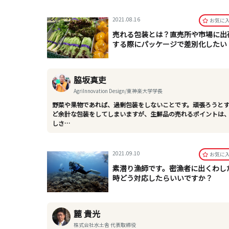
2021.08.16
お気に
売れる包装とは？直売所や市場に出
する際にパッケージで差別化したい
脇坂真吏
AgriInnovation Design/東神楽大学学長
野菜や果物であれば、過剰包装をしないことです。頑張ろうと
ど余計な包装をしてしまいますが、生鮮品の売れるポイントは
しさ…
2021.09.10
お気に
素潜り漁師です。密漁者に出くわし
時どう対応したらいいですか？
麓 貴光
株式会社水土舎 代表取締役