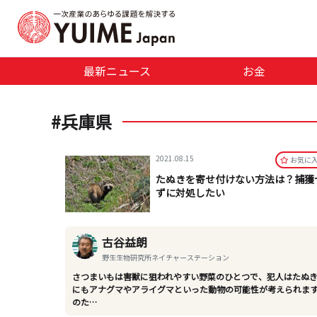
最新ニュース
お金
#兵庫県
2021.08.15
お気に
たぬきを寄せ付けない方法は？捕獲
ずに対処したい
古谷益朗
野生生物研究所ネイチャーステーション
さつまいもは害獣に狙われやすい野菜のひとつで、犯人はたぬ
にもアナグマやアライグマといった動物の可能性が考えられま
のた…