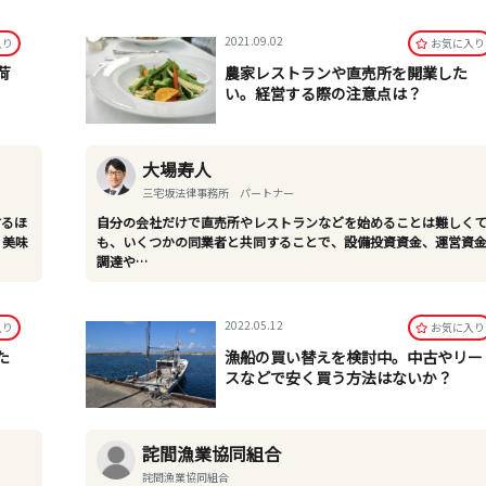
2021.09.02
⼊り
お気に⼊り
荷
農家レストランや直売所を開業した
い。経営する際の注意点は？
大場寿人
三宅坂法律事務所 パートナー
するほ
自分の会社だけで直売所やレストランなどを始めることは難しく
、美味
も、いくつかの同業者と共同することで、設備投資資金、運営資
調達や…
2022.05.12
⼊り
お気に⼊り
た
漁船の買い替えを検討中。中古やリー
スなどで安く買う方法はないか？
詫間漁業協同組合
詫間漁業協同組合