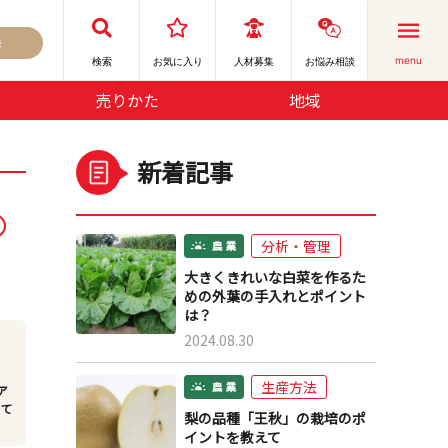
録
menu
検索
お気に⼊り
人材募集
お悩み相談
売りかた
地域
新着記事
分析・管理
大きくきれいな白菜を作るた
めの外葉の手入れとポイント
は？
2024.08.30
生産方法
ア
れて
梨の品種「王秋」の栽培のポ
イントを教えて