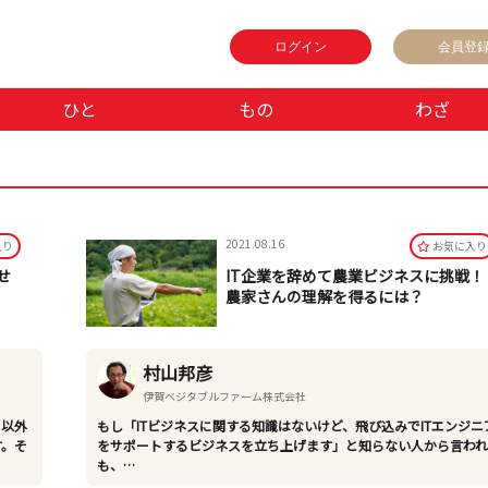
ログイン
会員登
ひと
もの
わざ
2021.08.16
⼊り
お気に⼊り
せ
IT企業を辞めて農業ビジネスに挑戦！
農家さんの理解を得るには？
村山邦彦
伊賀ベジタブルファーム株式会社
き以外
もし「ITビジネスに関する知識はないけど、飛び込みでITエンジニ
す。そ
をサポートするビジネスを立ち上げます」と知らない人から言わ
も、…