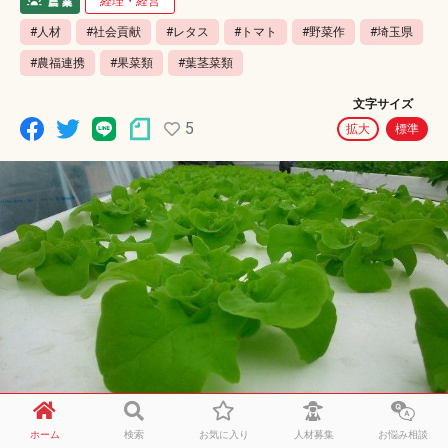
経理・経営
#人材
#社会貢献
#レタス
#トマト
#野菜作
#埼玉県
#農福連携
#果菜類
#葉茎菜類
文字サイズ
5
拡大
標準
ホーム
検索
お気に入り
人材募集
お悩み相談