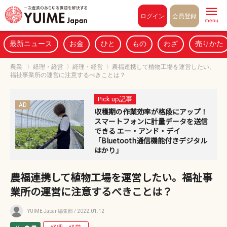
Pull to refresh
ログイン
会員登録
menu
最新ニュース
お金
ひと
もの
わざ
売りかた
農業
〉
経理・経営
〉
経理・経営
〉
農福連携して植物工場を運営したい。
福祉事業所の運営に注意するべきことは？
Pick up記事
AD
収穫期の作業効率が格段にアップ！
スマートフォンに計量データを送信
できる エー・アンド・デイ
「Bluetooth通信機能付きデジタル
はかり」
農福連携して植物工場を運営したい。福祉事
業所の運営に注意するべきことは？
YUIME Japan編集部
/ 2022.01.12