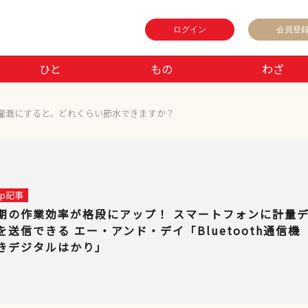
ログイン
会員登
ひと
もの
わざ
灌漑にすると、どれくらい節水できますか？
 up記事
期の作業効率が格段にアップ！ スマートフォンに計量
を送信できる エー・アンド・デイ「Bluetooth通信機
きデジタルはかり」