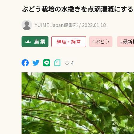
ぶどう栽培の水撒きを点滴灌漑にする
YUIME Japan編集部
/ 2022.01.18
#ぶどう
#最新
経理・経営
4