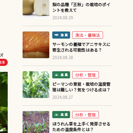
梨の品種「王秋」の栽培のポイ
ントを教えて
2024.08.29
漁法・養殖法
サーモンの養殖でアニサキスに
寄生される可能性はある？
ズ
2024.08.28
標準
分析・管理
ピーマンの育苗・栽培の温度管
理は難しい？気をつける点は？
2024.08.27
分析・管理
ほうれん草を上手く発芽させる
ための温度条件とは？