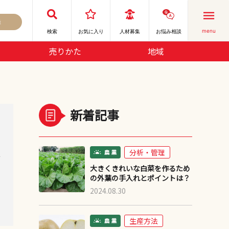
録
menu
検索
お気に⼊り
人材募集
お悩み相談
売りかた
地域
新着記事
分析・管理
デ
大きくきれいな白菜を作るため
の外葉の手入れとポイントは？
2024.08.30
生産方法