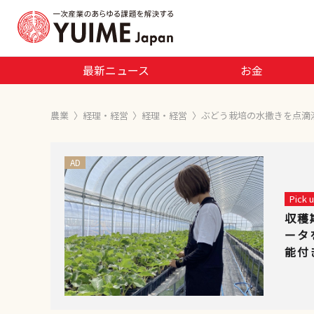
最新ニュース
お金
農業
〉
経理・経営
〉
経理・経営
〉
ぶどう栽培の水撒きを点滴
AD
Pick
収穫
ータ
能付