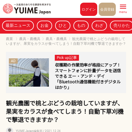
Pull to refresh
ログイン
会員登録
menu
最新ニュース
お金
ひと
もの
わざ
売りかた
農業
〉
農具・農機具
〉
農具・農機具
〉
観光農園で桃とぶどうの栽培して
いますが、果実をカラスが食べてしまう！自動下草刈機で撃退できますか？
Pick up記事
AD
収穫期の作業効率が格段にアップ！
スマートフォンに計量データを送信
できる エー・アンド・デイ
「Bluetooth通信機能付きデジタル
はかり」
観光農園で桃とぶどうの栽培していますが、
果実をカラスが食べてしまう！自動下草刈機
で撃退できますか？
YUIME Japan編集部
/ 2021.12.24