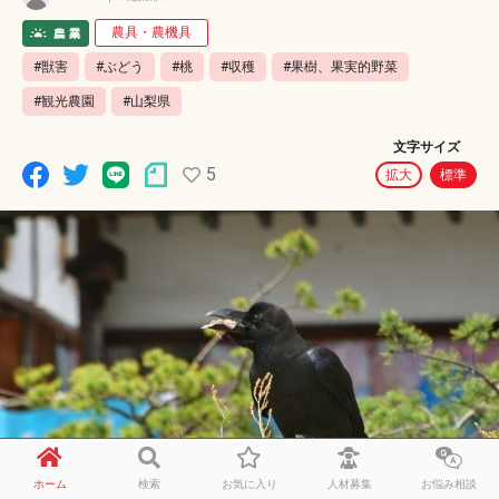
農具・農機具
#獣害
#ぶどう
#桃
#収穫
#果樹、果実的野菜
#観光農園
#山梨県
文字サイズ
5
拡大
標準
ホーム
検索
お気に入り
人材募集
お悩み相談