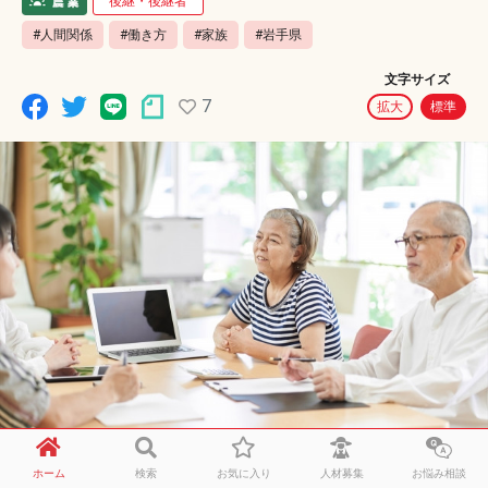
後継・後継者
#人間関係
#働き方
#家族
#岩手県
文字サイズ
7
拡大
標準
ホーム
検索
お気に入り
人材募集
お悩み相談