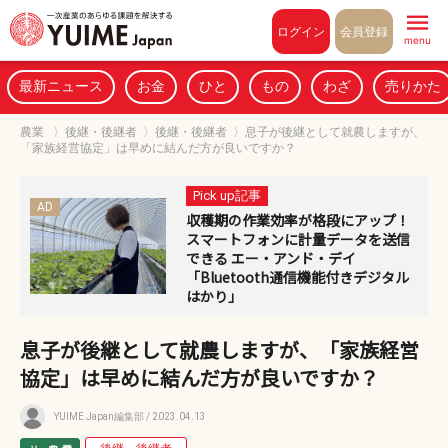
Pull to refresh
ログイン
会員登録
menu
最新ニュース
お金
ひと
もの
わざ
売りかた
農業
〉
後継・後継者
〉
後継・後継者
〉
息子が後継として就農しますが、
「家族経営協定」は早めに結んだ方が良いですか？
Pick up記事
AD
収穫期の作業効率が格段にアップ！
スマートフォンに計量データを送信
できる エー・アンド・デイ
「Bluetooth通信機能付きデジタル
はかり」
息子が後継として就農しますが、「家族経営
協定」は早めに結んだ方が良いですか？
YUIME Japan編集部
/ 2023.04.13