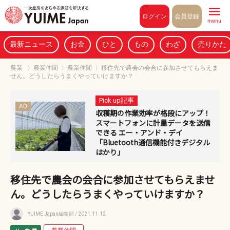
Pull to refresh
ログイン
会員登録
menu
最新ニュース
お金
ひと
もの
わざ
売りかた
農業
〉
農業仲間
〉
農業仲間
〉
移住先で農会の会合に参加させてもらえま
せん。どうしたらうまくやっていけますか？
Pick up記事
AD
収穫期の作業効率が格段にアップ！
スマートフォンに計量データを送信
できる エー・アンド・デイ
「Bluetooth通信機能付きデジタル
はかり」
移住先で農会の会合に参加させてもらえませ
ん。どうしたらうまくやっていけますか？
YUIME Japan編集部
/ 2021.11.12