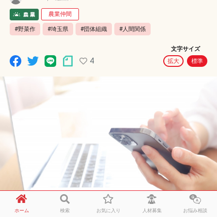
農業仲間
#野菜作
#埼玉県
#団体組織
#人間関係
文字サイズ
4
拡大
標準
ホーム
検索
お気に入り
人材募集
お悩み相談