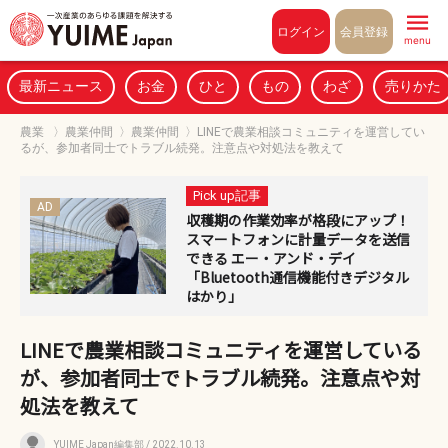
Pull to refresh
ログイン
会員登録
menu
最新ニュース
お金
ひと
もの
わざ
売りかた
農業
〉
農業仲間
〉
農業仲間
〉
LINEで農業相談コミュニティを運営してい
るが、参加者同士でトラブル続発。注意点や対処法を教えて
Pick up記事
AD
収穫期の作業効率が格段にアップ！
スマートフォンに計量データを送信
できる エー・アンド・デイ
「Bluetooth通信機能付きデジタル
はかり」
LINEで農業相談コミュニティを運営している
が、参加者同士でトラブル続発。注意点や対
処法を教えて
YUIME Japan編集部
/ 2022.10.13