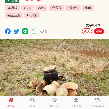
補助金・制度
#群馬県
#法律
#稲作
#野菜作
#果菜類
#畑作
#葉茎菜類
#根菜類
文字サイズ
5
拡大
標準
ホーム
検索
お気に入り
人材募集
お悩み相談