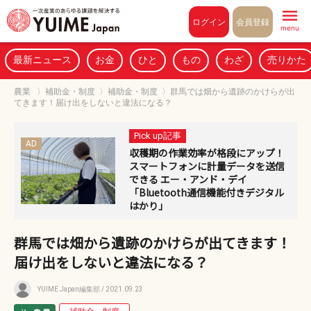
Pull to refresh
ログイン
会員登録
menu
最新ニュース
お金
ひと
もの
わざ
売りかた
農業
〉
補助金・制度
〉
補助金・制度
〉
群馬では畑から遺跡のかけらが出
てきます！届け出をしないと違法になる？
Pick up記事
AD
収穫期の作業効率が格段にアップ！
スマートフォンに計量データを送信
できる エー・アンド・デイ
「Bluetooth通信機能付きデジタル
はかり」
群馬では畑から遺跡のかけらが出てきます！
届け出をしないと違法になる？
YUIME Japan編集部
/ 2021.09.23