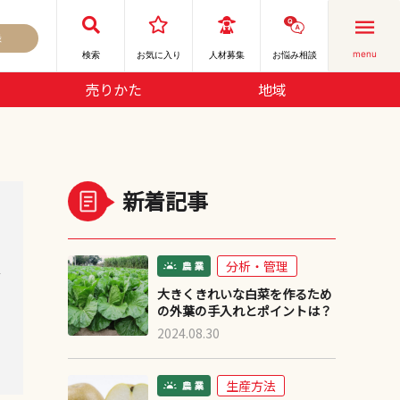
録
menu
検索
お気に⼊り
人材募集
お悩み相談
売りかた
地域
新着記事
分析・管理
デ
大きくきれいな白菜を作るため
の外葉の手入れとポイントは？
2024.08.30
生産方法