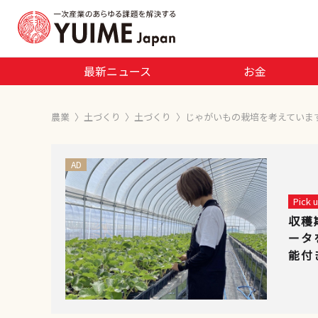
最新ニュース
お金
農業
〉
土づくり
〉
土づくり
〉
じゃがいもの栽培を考えていま
AD
Pick
収穫
ータ
能付