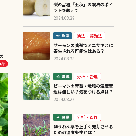
梨の品種「王秋」の栽培のポイ
ントを教えて
2024.08.29
漁法・養殖法
サーモンの養殖でアニサキスに
寄生される可能性はある？
ズ
2024.08.28
標準
分析・管理
ピーマンの育苗・栽培の温度管
理は難しい？気をつける点は？
2024.08.27
分析・管理
ほうれん草を上手く発芽させる
ための温度条件とは？