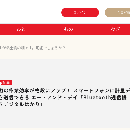
ログイン
会員登
ひと
もの
わざ
すが粘土質の畑です。可能でしょうか？
 up記事
期の作業効率が格段にアップ！ スマートフォンに計量
を送信できる エー・アンド・デイ「Bluetooth通信機
きデジタルはかり」