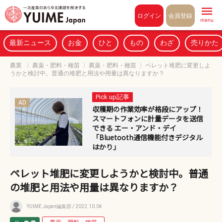
Pull to refresh
ログイン
会員登録
menu
最新ニュース
お金
ひと
もの
わざ
売りかた
農業
〉
農薬・肥料・種苗
〉
農薬・肥料・種苗
〉
ペレット堆肥に変更しよ
うかと検討中。普通の堆肥と用法や用量は異なりますか？
Pick up記事
AD
収穫期の作業効率が格段にアップ！
スマートフォンに計量データを送信
できる エー・アンド・デイ
「Bluetooth通信機能付きデジタル
はかり」
ペレット堆肥に変更しようかと検討中。普通
の堆肥と用法や用量は異なりますか？
YUIME Japan編集部
/ 2022.10.04