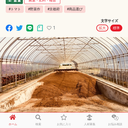
農薬・肥料・種苗
#トマト
#野菜作
#京都府
#商品選び
文字サイズ
1
拡大
標準
ホーム
検索
お気に入り
人材募集
お悩み相談