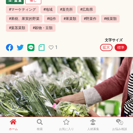
催し
#マーケティング
#地域
#直売所
#広島県
#果樹、果実的野菜
#稲作
#果菜類
#野菜作
#根菜類
#葉茎菜類
#穀物・豆類
文字サイズ
1
拡大
標準
ホーム
検索
お気に入り
人材募集
お悩み相談