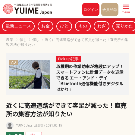
Pull to refresh
ログイン
会員登録
menu
最新ニュース
お金
ひと
もの
わざ
売りかた
農業
〉
催し
〉
催し
〉
近くに高速道路ができて客足が減った！直売所の集
客方法が知りたい
Pick up記事
AD
収穫期の作業効率が格段にアップ！
スマートフォンに計量データを送信
できる エー・アンド・デイ
「Bluetooth通信機能付きデジタル
はかり」
近くに高速道路ができて客足が減った！直売
所の集客方法が知りたい
YUIME Japan編集部
/ 2021.08.15