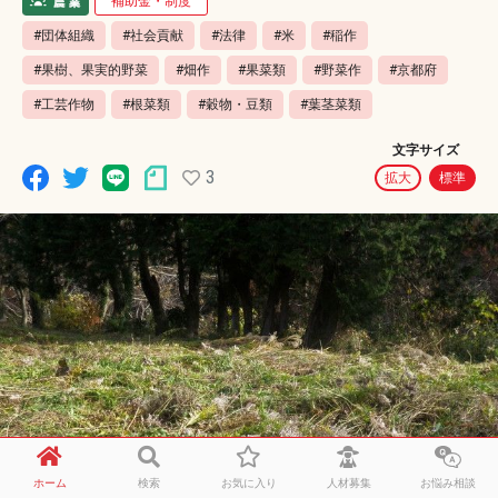
補助金・制度
#団体組織
#社会貢献
#法律
#米
#稲作
#果樹、果実的野菜
#畑作
#果菜類
#野菜作
#京都府
#工芸作物
#根菜類
#穀物・豆類
#葉茎菜類
文字サイズ
3
拡大
標準
ホーム
検索
お気に入り
人材募集
お悩み相談