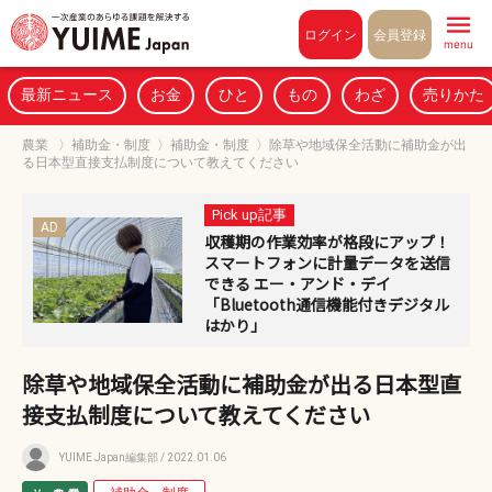
Pull to refresh
ログイン
会員登録
menu
最新ニュース
お金
ひと
もの
わざ
売りかた
農業
〉
補助金・制度
〉
補助金・制度
〉
除草や地域保全活動に補助金が出
る日本型直接支払制度について教えてください
Pick up記事
AD
収穫期の作業効率が格段にアップ！
スマートフォンに計量データを送信
できる エー・アンド・デイ
「Bluetooth通信機能付きデジタル
はかり」
除草や地域保全活動に補助金が出る日本型直
接支払制度について教えてください
YUIME Japan編集部
/ 2022.01.06