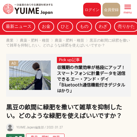
Pull to refresh
ログイン
会員登録
menu
最新ニュース
お金
ひと
もの
わざ
売りかた
農業
〉
農薬・肥料・種苗
〉
農薬・肥料・種苗
〉
黒豆の畝間に緑肥を撒い
て雑草を抑制したい。どのような緑肥を使えばいいですか？
Pick up記事
AD
収穫期の作業効率が格段にアップ！
スマートフォンに計量データを送信
できる エー・アンド・デイ
「Bluetooth通信機能付きデジタル
はかり」
黒豆の畝間に緑肥を撒いて雑草を抑制した
い。どのような緑肥を使えばいいですか？
YUIME Japan編集部
/ 2023.01.27