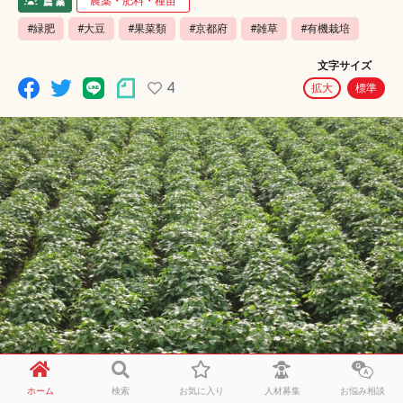
農薬・肥料・種苗
#緑肥
#大豆
#果菜類
#京都府
#雑草
#有機栽培
文字サイズ
4
拡大
標準
ホーム
検索
お気に入り
人材募集
お悩み相談