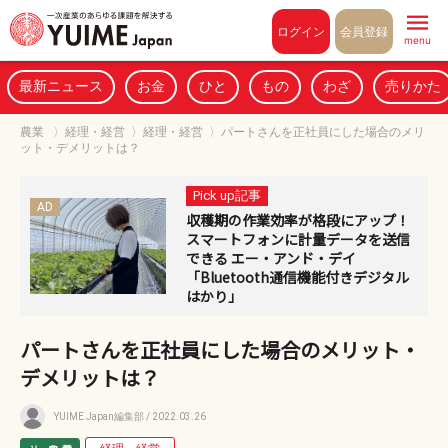
Pull to refresh
ログイン
会員登録
menu
最新ニュース
お金
ひと
もの
わざ
売りかた
農業
〉
経理・経営
〉
経理・経営
〉
パートさんを正社員にした場合のメリ
ット・デメリットは？
Pick up記事
AD
収穫期の作業効率が格段にアップ！
スマートフォンに計量データを送信
できる エー・アンド・デイ
「Bluetooth通信機能付きデジタル
はかり」
パートさんを正社員にした場合のメリット・
デメリットは？
YUIME Japan編集部
/ 2022.03.26