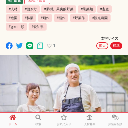
経理・経営
#人材
#働き方
#果樹、果実的野菜
#果菜類
#畜産
#造園
#林業
#畑作
#稲作
#野菜作
#観光農園
#きのこ類
#愛知県
文字サイズ
1
拡大
標準
ホーム
検索
お気に入り
人材募集
お悩み相談