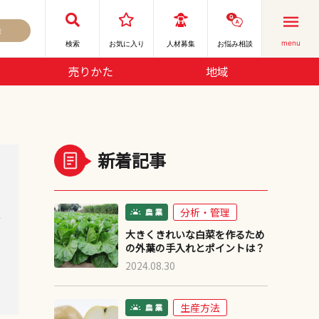
録
menu
検索
お気に⼊り
人材募集
お悩み相談
売りかた
地域
新着記事
分析・管理
デ
大きくきれいな白菜を作るため
の外葉の手入れとポイントは？
2024.08.30
生産方法