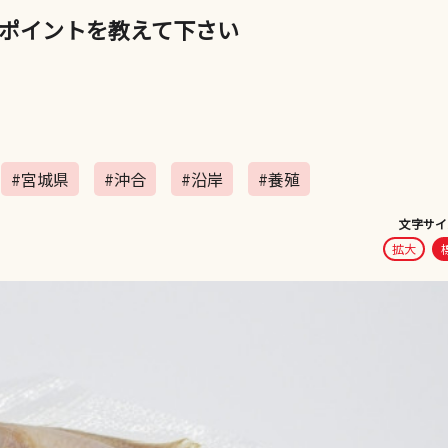
ポイントを教えて下さい
#宮城県
#沖合
#沿岸
#養殖
文字サイ
拡大