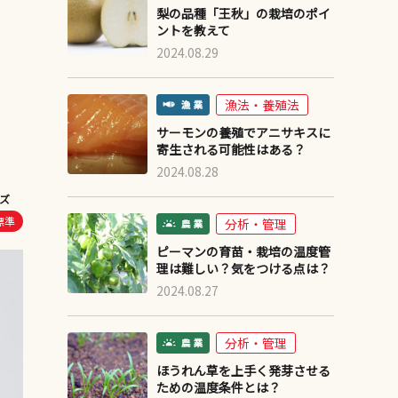
梨の品種「王秋」の栽培のポイ
ントを教えて
2024.08.29
漁法・養殖法
サーモンの養殖でアニサキスに
寄生される可能性はある？
2024.08.28
ズ
標準
分析・管理
ピーマンの育苗・栽培の温度管
理は難しい？気をつける点は？
2024.08.27
分析・管理
ほうれん草を上手く発芽させる
ための温度条件とは？