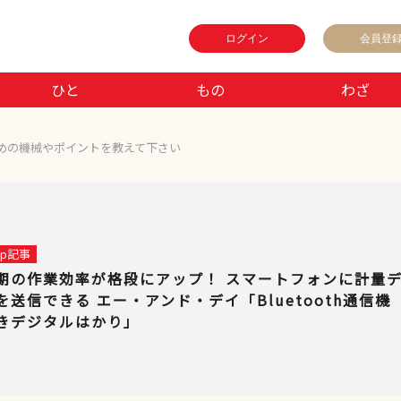
ログイン
会員登
ひと
もの
わざ
めの機械やポイントを教えて下さい
 up記事
期の作業効率が格段にアップ！ スマートフォンに計量
を送信できる エー・アンド・デイ「Bluetooth通信機
きデジタルはかり」