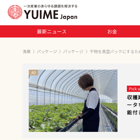
最新ニュース
お金
漁業
〉
パッケージ
〉
パッケージ
〉
干物を真空パックにするた
AD
Pick
収穫
ータ
能付