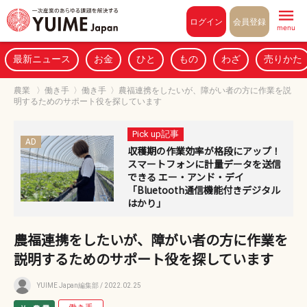
Pull to refresh
ログイン
会員登録
menu
最新ニュース
お金
ひと
もの
わざ
売りかた
農業
〉
働き手
〉
働き手
〉
農福連携をしたいが、障がい者の方に作業を説
明するためのサポート役を探しています
Pick up記事
AD
収穫期の作業効率が格段にアップ！
スマートフォンに計量データを送信
できる エー・アンド・デイ
「Bluetooth通信機能付きデジタル
はかり」
農福連携をしたいが、障がい者の方に作業を
説明するためのサポート役を探しています
YUIME Japan編集部
/ 2022.02.25