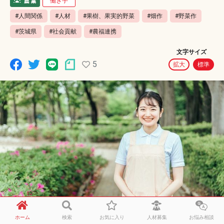
働き手
#人間関係
#人材
#果樹、果実的野菜
#畑作
#野菜作
#茨城県
#社会貢献
#農福連携
文字サイズ
5
拡大
標準
ホーム
検索
お気に入り
人材募集
お悩み相談