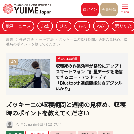
Pull to refresh
ログイン
会員登録
menu
最新ニュース
お金
ひと
もの
わざ
売りかた
農業
〉
生産方法
〉
生産方法
〉
ズッキーニの収穫期間と適期の見極め、収
穫時のポイントを教えてください
Pick up記事
AD
収穫期の作業効率が格段にアップ！
スマートフォンに計量データを送信
できる エー・アンド・デイ
「Bluetooth通信機能付きデジタル
はかり」
ズッキーニの収穫期間と適期の見極め、収穫
時のポイントを教えてください
YUIME Japan編集部
/ 2023.07.14