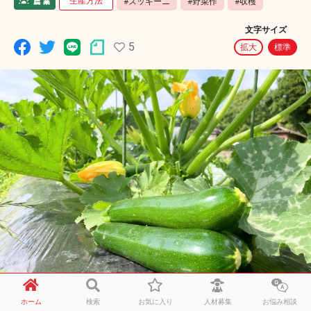
生産方法
#ズッキーニ
#野菜作
#収穫
文字サイズ
5
拡大
標準
ホーム
検索
お気に入り
人材募集
お悩み相談