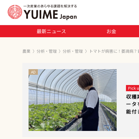
最新ニュース
お金
農業
〉
分析・管理
〉
分析・管理
〉
トマトが病害に！萎凋病？
AD
Pick
収穫
ータ
能付