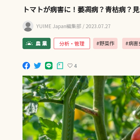
トマトが病害に！萎凋病？青枯病？見
YUIME Japan編集部
/ 2023.07.27
#野菜作
#病害
分析・管理
4