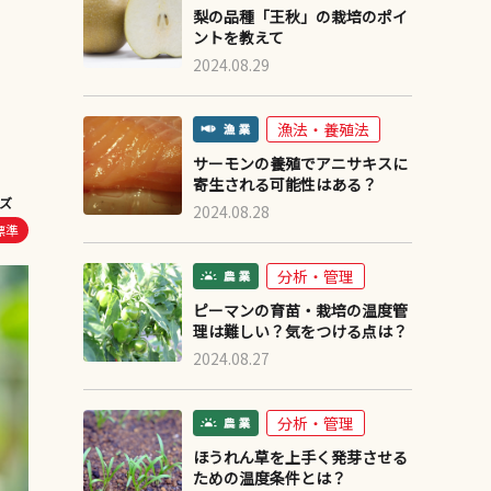
梨の品種「王秋」の栽培のポイ
ントを教えて
2024.08.29
漁法・養殖法
サーモンの養殖でアニサキスに
寄生される可能性はある？
ズ
2024.08.28
標準
分析・管理
ピーマンの育苗・栽培の温度管
理は難しい？気をつける点は？
2024.08.27
分析・管理
ほうれん草を上手く発芽させる
ための温度条件とは？