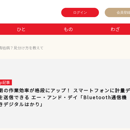
ログイン
会員登
ひと
もの
わざ
青枯病？見分け方を教えて
 up記事
期の作業効率が格段にアップ！ スマートフォンに計量
を送信できる エー・アンド・デイ「Bluetooth通信機
きデジタルはかり」