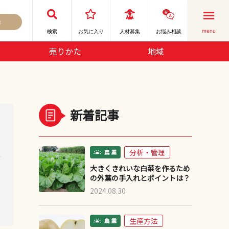
録
menu
検索
お気に⼊り
人材募集
お悩み相談
売りかた
地域
新着記事
分析・管理
デ
大きくきれいな白菜を作るため
の外葉の手入れとポイントは？
2024.08.30
生産方法