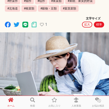
#野菜作
#畑作
#稲作
#果菜類
#果樹、果実的野菜
#北海道
#根菜類
#穀物・豆類
#葉茎菜類
文字サイズ
1
拡大
標準
ホーム
検索
お気に入り
人材募集
お悩み相談