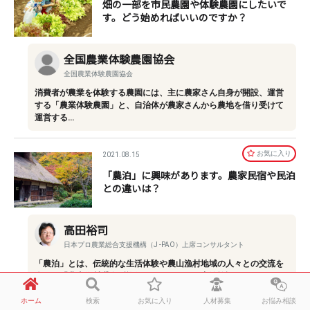
畑の一部を市民農園や体験農園にしたいで
す。どう始めればいいのですか？
全国農業体験農園協会
全国農業体験農園協会
消費者が農業を体験する農園には、主に農家さん自身が開設、運営
する「農業体験農園」と、自治体が農家さんから農地を借り受けて
運営する…
お気に⼊り
2021.08.15
「農泊」に興味があります。農家民宿や民泊
との違いは？
高田裕司
日本プロ農業総合支援機構（J -PAO）上席コンサルタント
「農泊」とは、伝統的な生活体験や農山漁村地域の人々との交流を
楽しむ「農山漁村滞在型旅行」のことです。宿泊施設のスタイルに
は2種類あ…
ホーム
検索
お気に入り
人材募集
お悩み相談