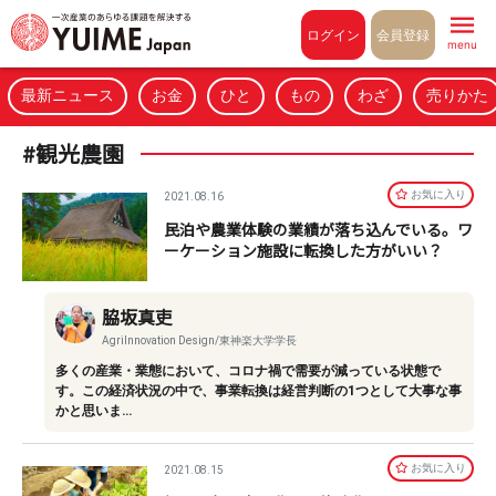
Pull to refresh
ログイン
会員登録
menu
最新ニュース
お金
ひと
もの
わざ
売りかた
#観光農園
お気に⼊り
2021.08.16
民泊や農業体験の業績が落ち込んでいる。ワ
ーケーション施設に転換した方がいい？
脇坂真吏
AgriInnovation Design/東神楽大学学長
多くの産業・業態において、コロナ禍で需要が減っている状態で
す。この経済状況の中で、事業転換は経営判断の1つとして大事な事
かと思いま…
お気に⼊り
2021.08.15