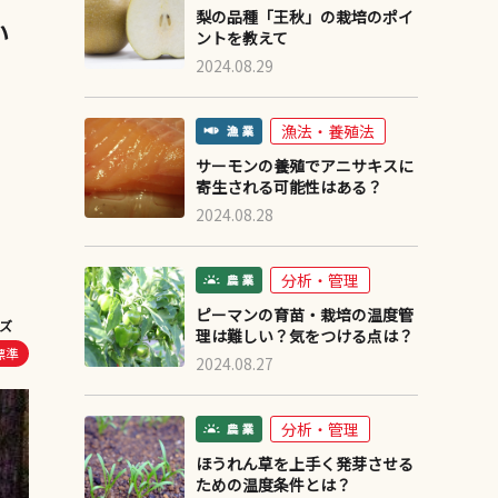
梨の品種「王秋」の栽培のポイ
い
ントを教えて
2024.08.29
漁法・養殖法
サーモンの養殖でアニサキスに
寄生される可能性はある？
2024.08.28
分析・管理
ピーマンの育苗・栽培の温度管
ズ
理は難しい？気をつける点は？
標準
2024.08.27
分析・管理
ほうれん草を上手く発芽させる
ための温度条件とは？