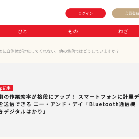
ログイン
会員登
ひと
もの
わざ
のに自治体が対応してくれない。他の集落ではどうしていますか？
 up記事
期の作業効率が格段にアップ！ スマートフォンに計量
を送信できる エー・アンド・デイ「Bluetooth通信機
きデジタルはかり」