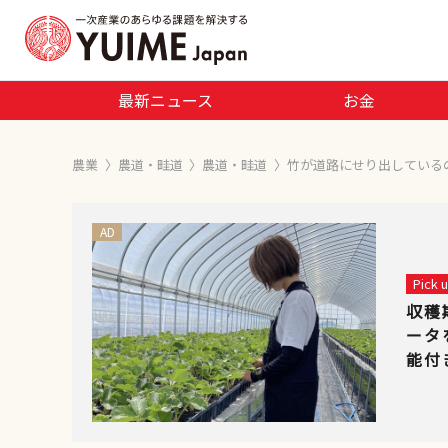
最新ニュース
お金
農業
〉
農道・畦道
〉
農道・畦道
〉
竹が道路にせり出している
AD
Pick
収穫
ータ
能付