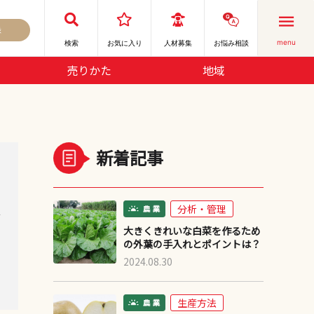
録
menu
検索
お気に⼊り
人材募集
お悩み相談
売りかた
地域
新着記事
分析・管理
デ
大きくきれいな白菜を作るため
の外葉の手入れとポイントは？
2024.08.30
生産方法