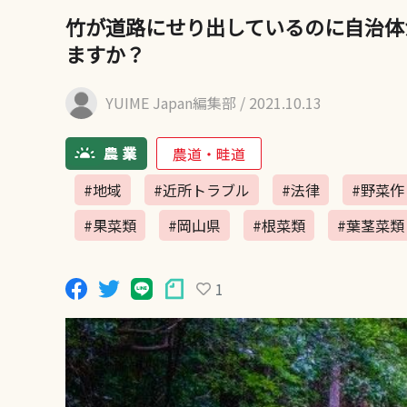
竹が道路にせり出しているのに自治体
ますか？
YUIME Japan編集部
/ 2021.10.13
農道・畦道
#地域
#近所トラブル
#法律
#野菜作
#果菜類
#岡山県
#根菜類
#葉茎菜類
1