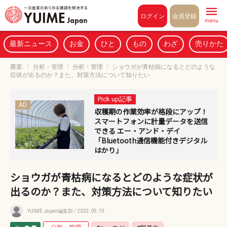
Pull to refresh
ログイン
会員登録
menu
最新ニュース
お金
ひと
もの
わざ
売りかた
農業
〉
分析・管理
〉
分析・管理
〉
ショウガが青枯病になるとどのような
症状が出るのか？また、対策方法について知りたい
Pick up記事
AD
収穫期の作業効率が格段にアップ！
スマートフォンに計量データを送信
できる エー・アンド・デイ
「Bluetooth通信機能付きデジタル
はかり」
ショウガが青枯病になるとどのような症状が
出るのか？また、対策方法について知りたい
YUIME Japan編集部
/ 2023.05.19