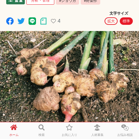
分析・管理
#ショウガ
#野菜作
文字サイズ
4
拡大
標準
ホーム
検索
お気に入り
人材募集
お悩み相談