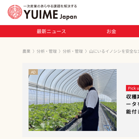
最新ニュース
お金
農業
〉
分析・管理
〉
分析・管理
〉
山にいるイノシシを安全な
AD
Pick
収穫
ータ
能付