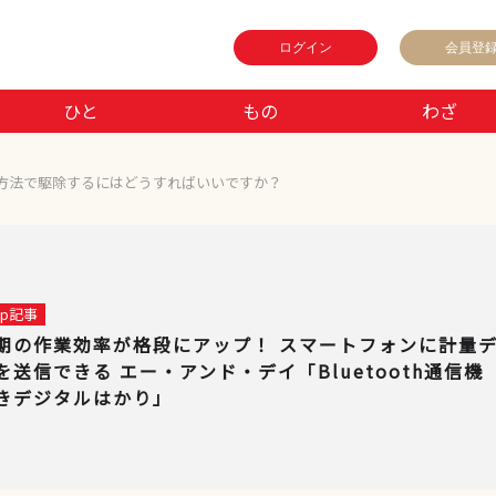
ログイン
会員登
ひと
もの
わざ
方法で駆除するにはどうすればいいですか？
 up記事
期の作業効率が格段にアップ！ スマートフォンに計量
を送信できる エー・アンド・デイ「Bluetooth通信機
きデジタルはかり」