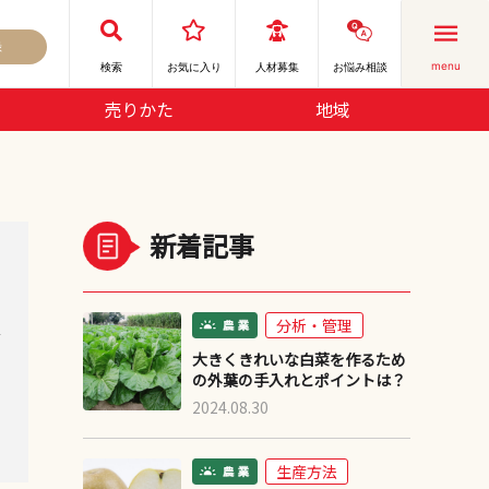
録
menu
検索
お気に⼊り
人材募集
お悩み相談
売りかた
地域
新着記事
分析・管理
デ
大きくきれいな白菜を作るため
の外葉の手入れとポイントは？
2024.08.30
生産方法