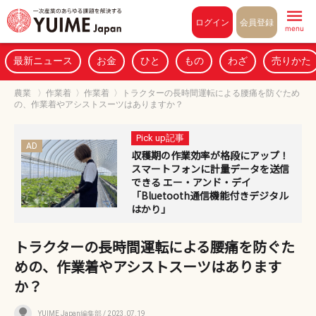
Pull to refresh
ログイン
会員登録
menu
最新ニュース
お金
ひと
もの
わざ
売りかた
農業
〉
作業着
〉
作業着
〉
トラクターの長時間運転による腰痛を防ぐため
の、作業着やアシストスーツはありますか？
Pick up記事
AD
収穫期の作業効率が格段にアップ！
スマートフォンに計量データを送信
できる エー・アンド・デイ
「Bluetooth通信機能付きデジタル
はかり」
トラクターの長時間運転による腰痛を防ぐた
めの、作業着やアシストスーツはあります
か？
YUIME Japan編集部
/ 2023.07.19