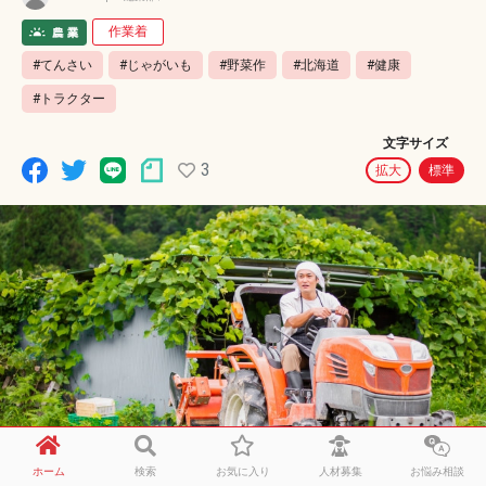
作業着
#てんさい
#じゃがいも
#野菜作
#北海道
#健康
#トラクター
文字サイズ
3
拡大
標準
ホーム
検索
お気に入り
人材募集
お悩み相談