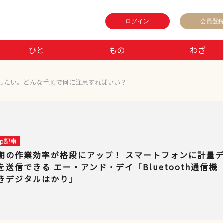
ログイン
会員登
ひと
もの
わざ
したい。どんな手順で何に注意すればいい？
 up記事
期の作業効率が格段にアップ！ スマートフォンに計量
を送信できる エー・アンド・デイ「Bluetooth通信機
きデジタルはかり」