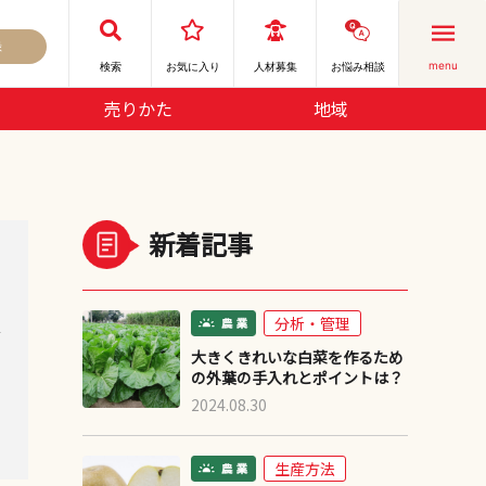
録
menu
検索
お気に⼊り
人材募集
お悩み相談
売りかた
地域
新着記事
分析・管理
デ
大きくきれいな白菜を作るため
の外葉の手入れとポイントは？
2024.08.30
生産方法