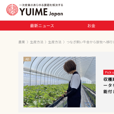
最新ニュース
お金
農業
〉
生産方法
〉
生産方法
〉
つなぎ飼い牛舎から放牧へ移行
AD
Pick
収穫
ータ
能付