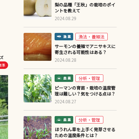
梨の品種「王秋」の栽培のポイ
ントを教えて
2024.08.29
漁法・養殖法
サーモンの養殖でアニサキスに
寄生される可能性はある？
ズ
2024.08.28
標準
分析・管理
ピーマンの育苗・栽培の温度管
理は難しい？気をつける点は？
2024.08.27
分析・管理
ほうれん草を上手く発芽させる
ための温度条件とは？