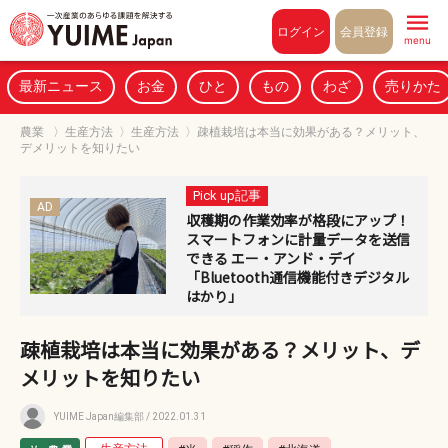
Pull to refresh
ログイン
会員登録
menu
最新ニュース
お金
ひと
もの
わざ
売りかた
農業
〉
生産方法
〉
生産方法
〉
疎植栽培は本当に効果がある？メリット、
デメリットを知りたい
Pick up記事
AD
収穫期の作業効率が格段にアップ！
スマートフォンに計量データを送信
できる エー・アンド・デイ
「Bluetooth通信機能付きデジタル
はかり」
疎植栽培は本当に効果がある？メリット、デ
メリットを知りたい
YUIME Japan編集部
/ 2022.01.31