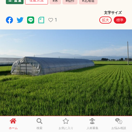
生産方法
#米
#稲作
#北海道
文字サイズ
1
拡大
標準
私は北海道で稲作農家をしています。最近、育苗のコス
ホーム
検索
お気に入り
人材募集
お悩み相談