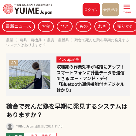
Pull to refresh
ログイン
会員登録
menu
最新ニュース
お金
ひと
もの
わざ
売りかた
農業
〉
農具・農機具
〉
農具・農機具
〉
鶏舎で死んだ鶏を早期に発見する
システムはありますか？
Pick up記事
AD
収穫期の作業効率が格段にアップ！
スマートフォンに計量データを送信
できる エー・アンド・デイ
「Bluetooth通信機能付きデジタル
はかり」
鶏舎で死んだ鶏を早期に発見するシステムは
ありますか？
YUIME Japan編集部
/ 2021.11.18