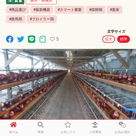
農具・農機具
#商品選び
#最新機器
#スマート農業
#採卵鶏
#畜産
#群馬県
#ブロイラー鶏
文字サイズ
5
拡大
標準
ホーム
検索
お気に入り
人材募集
お悩み相談