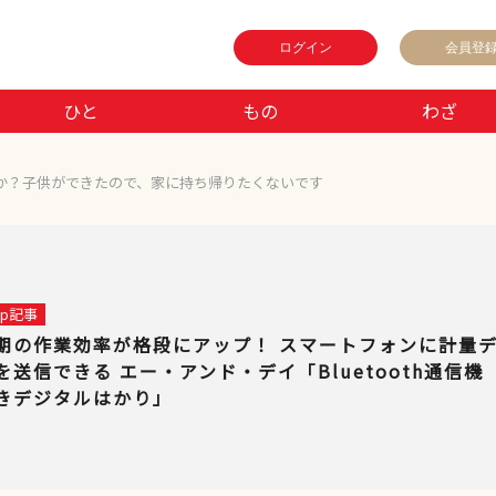
ログイン
会員登
ひと
もの
わざ
か？子供ができたので、家に持ち帰りたくないです
 up記事
期の作業効率が格段にアップ！ スマートフォンに計量
を送信できる エー・アンド・デイ「Bluetooth通信機
きデジタルはかり」