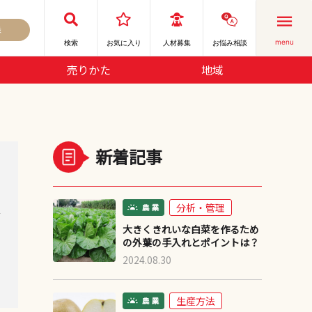
録
menu
検索
お気に⼊り
人材募集
お悩み相談
売りかた
地域
新着記事
分析・管理
デ
大きくきれいな白菜を作るため
の外葉の手入れとポイントは？
2024.08.30
生産方法