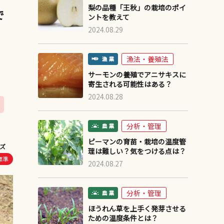
梨の品種「王秋」の栽培のポイ
で
ントを教えて
2024.08.29
漁法・養殖法
サーモンの養殖でアニサキスに
寄生される可能性はある？
2024.08.28
分析・管理
ピーマンの育苗・栽培の温度管
ズ
理は難しい？気をつける点は？
標準
2024.08.27
分析・管理
ほうれん草を上手く発芽させる
ための温度条件とは？