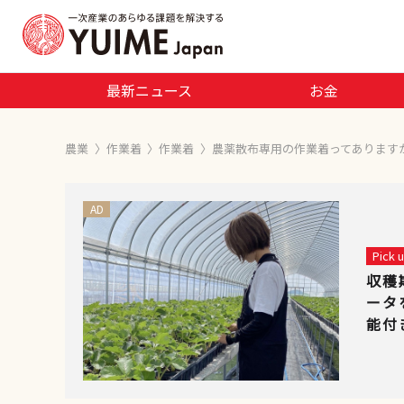
最新ニュース
お金
農業
〉
作業着
〉
作業着
〉
農薬散布専用の作業着ってあります
AD
Pick
収穫
ータ
能付