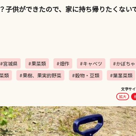
？子供ができたので、家に持ち帰りたくない
#宮城県
#果菜類
#畑作
#キャベツ
#かぼちゃ
菜類
#果樹、果実的野菜
#穀物・豆類
#葉茎菜類
文字サイ
拡大