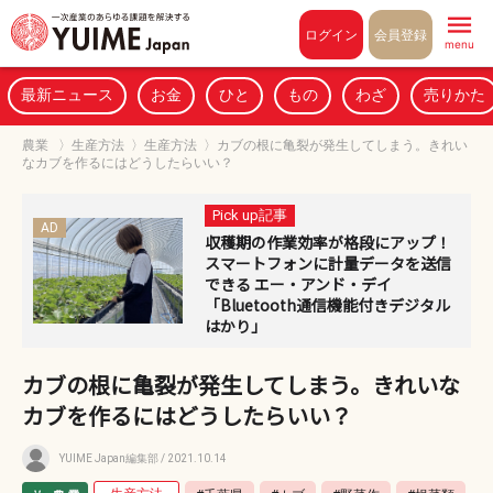
Pull to refresh
ログイン
会員登録
menu
最新ニュース
お金
ひと
もの
わざ
売りかた
農業
〉
生産方法
〉
生産方法
〉
カブの根に亀裂が発生してしまう。きれい
なカブを作るにはどうしたらいい？
Pick up記事
AD
収穫期の作業効率が格段にアップ！
スマートフォンに計量データを送信
できる エー・アンド・デイ
「Bluetooth通信機能付きデジタル
はかり」
カブの根に亀裂が発生してしまう。きれいな
カブを作るにはどうしたらいい？
YUIME Japan編集部
/ 2021.10.14