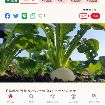
生産方法
#千葉県
#カブ
#野菜作
#根菜類
文字サイズ
1
拡大
標準
千葉県で野菜を作って20年ほどになります。
ホーム
検索
お気に入り
人材募集
お悩み相談
農業を始めたころから作り続けているカブが主力作物で