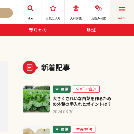
録
menu
検索
お気に⼊り
人材募集
お悩み相談
売りかた
地域
新着記事
分析・管理
デ
大きくきれいな白菜を作るため
の外葉の手入れとポイントは？
2024.08.30
生産方法