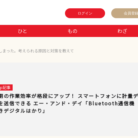
ログイン
会員登
ひと
もの
わざ
しまった。考えられる原因と対策を教えて
 up記事
期の作業効率が格段にアップ！ スマートフォンに計量
を送信できる エー・アンド・デイ「Bluetooth通信機
きデジタルはかり」