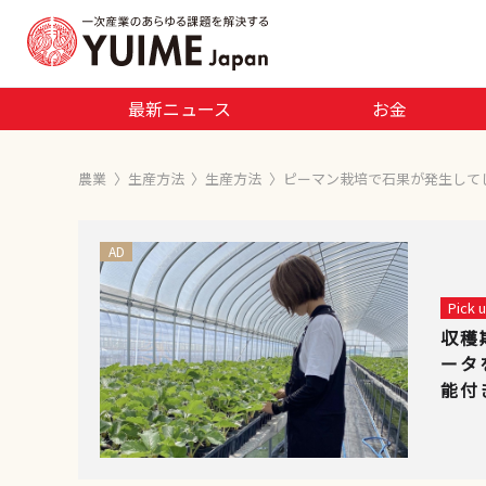
最新ニュース
お金
農業
〉
生産方法
〉
生産方法
〉
ピーマン栽培で石果が発生して
AD
Pick
収穫
ータ
能付