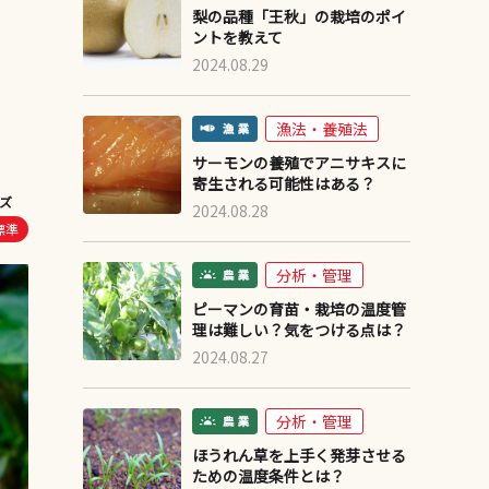
梨の品種「王秋」の栽培のポイ
ントを教えて
2024.08.29
漁法・養殖法
サーモンの養殖でアニサキスに
寄生される可能性はある？
ズ
2024.08.28
標準
分析・管理
ピーマンの育苗・栽培の温度管
理は難しい？気をつける点は？
2024.08.27
分析・管理
ほうれん草を上手く発芽させる
ための温度条件とは？