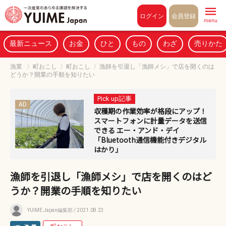
Pull to refresh
ログイン
会員登録
menu
最新ニュース
お金
ひと
もの
わざ
売りかた
漁業
〉
町おこし
〉
町おこし
〉
漁師を引退し「漁師メシ」で店を開くのは
どうか？開業の手順を知りたい
Pick up記事
AD
収穫期の作業効率が格段にアップ！
スマートフォンに計量データを送信
できる エー・アンド・デイ
「Bluetooth通信機能付きデジタル
はかり」
漁師を引退し「漁師メシ」で店を開くのはど
うか？開業の手順を知りたい
YUIME Japan編集部
/ 2021.08.23