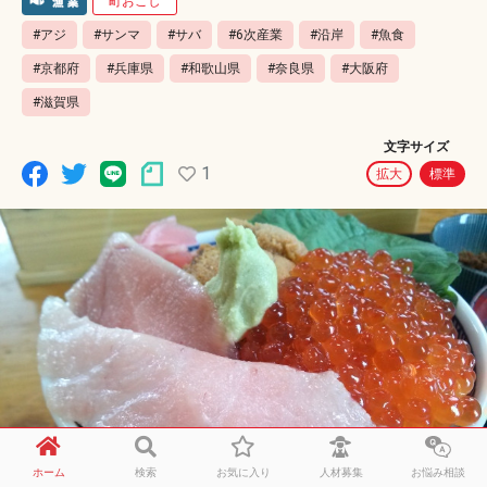
町おこし
#アジ
#サンマ
#サバ
#6次産業
#沿岸
#魚食
#京都府
#兵庫県
#和歌山県
#奈良県
#大阪府
#滋賀県
文字サイズ
1
拡大
標準
ホーム
検索
お気に入り
人材募集
お悩み相談