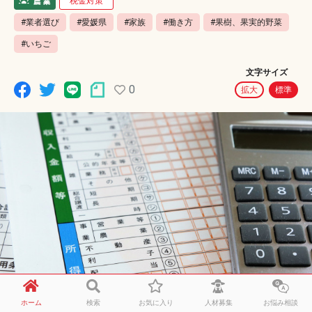
税金対策
#業者選び
#愛媛県
#家族
#働き方
#果樹、果実的野菜
#いちご
文字サイズ
0
拡大
標準
ホーム
検索
お気に入り
人材募集
お悩み相談