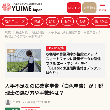
Pull to refresh
ログイン
会員登録
menu
最新ニュース
お金
ひと
もの
わざ
売りかた
農業
〉
税金対策
〉
税金対策
〉
人手不足なのに確定申告（白色申告）が！
税理士の選び方や手数料は？
Pick up記事
AD
収穫期の作業効率が格段にアップ！
スマートフォンに計量データを送信
できる エー・アンド・デイ
「Bluetooth通信機能付きデジタル
はかり」
人手不足なのに確定申告（白色申告）が！税
理士の選び方や手数料は？
YUIME Japan編集部
/ 2021.08.15