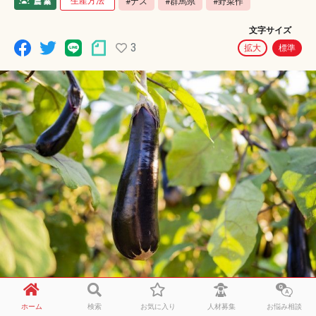
生産方法
#ナス
#群馬県
#野菜作
文字サイズ
3
拡大
標準
群馬県のナス農家です。就農してまだ2年ほど、毎日学
ホーム
検索
お気に入り
人材募集
お悩み相談