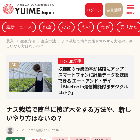
Pull to refresh
ログイン
会員登録
menu
最新ニュース
お金
ひと
もの
わざ
売りかた
農業
〉
生産方法
〉
生産方法
〉
ナス栽培で簡単に接ぎ木をする方法や、新
しいやり方はないの？
Pick up記事
AD
収穫期の作業効率が格段にアップ！
スマートフォンに計量データを送信
できる エー・アンド・デイ
「Bluetooth通信機能付きデジタル
はかり」
ナス栽培で簡単に接ぎ木をする方法や、新し
いやり方はないの？
YUIME Japan編集部
/ 2022.02.05