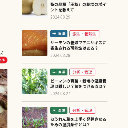
梨の品種「王秋」の栽培のポイ
ントを教えて
2024.08.29
漁法・養殖法
サーモンの養殖でアニサキスに
寄生される可能性はある？
ズ
2024.08.28
標準
分析・管理
ピーマンの育苗・栽培の温度管
理は難しい？気をつける点は？
2024.08.27
分析・管理
ほうれん草を上手く発芽させる
ための温度条件とは？