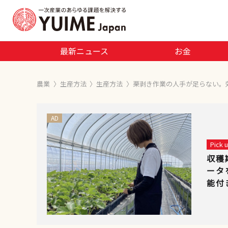
最新ニュース
お金
農業
〉
生産方法
〉
生産方法
〉
栗剥き作業の人手が足らない。
AD
Pick
収穫
ータ
能付