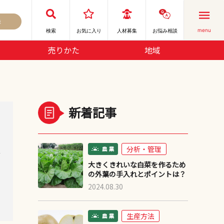
録
menu
検索
お気に⼊り
人材募集
お悩み相談
売りかた
地域
新着記事
分析・管理
デ
大きくきれいな白菜を作るため
の外葉の手入れとポイントは？
2024.08.30
生産方法