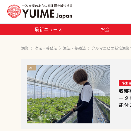
最新ニュース
お金
漁業
〉
漁法・養殖法
〉
漁法・養殖法
〉
クルマエビの栽培漁業
AD
Pick
収穫
ータ
能付