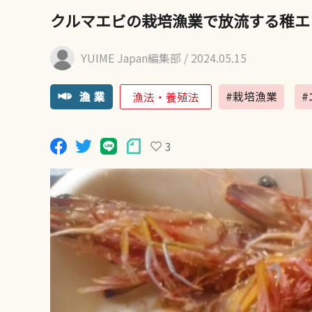
クルマエビの栽培漁業で放流する稚エ
YUIME Japan編集部
/ 2024.05.15
#栽培漁業
#
漁法・養殖法
3