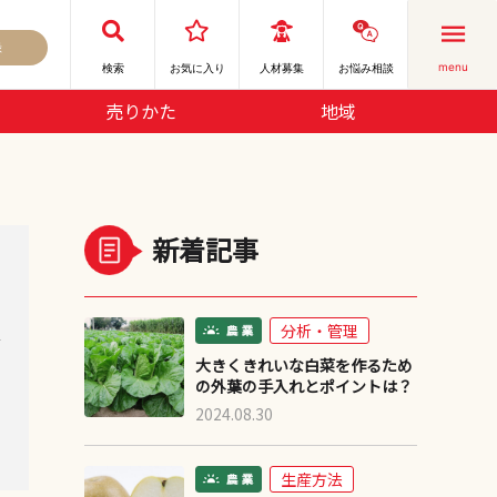
録
menu
検索
お気に⼊り
人材募集
お悩み相談
売りかた
地域
新着記事
分析・管理
デ
大きくきれいな白菜を作るため
の外葉の手入れとポイントは？
2024.08.30
生産方法