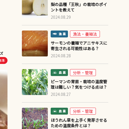
梨の品種「王秋」の栽培のポイ
ントを教えて
2024.08.29
漁法・養殖法
サーモンの養殖でアニサキスに
寄生される可能性はある？
ズ
2024.08.28
標準
分析・管理
ピーマンの育苗・栽培の温度管
理は難しい？気をつける点は？
2024.08.27
分析・管理
ほうれん草を上手く発芽させる
ための温度条件とは？