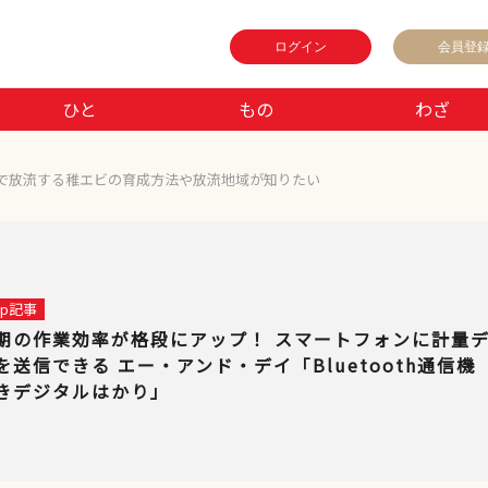
ログイン
会員登
ひと
もの
わざ
で放流する稚エビの育成方法や放流地域が知りたい
 up記事
期の作業効率が格段にアップ！ スマートフォンに計量
を送信できる エー・アンド・デイ「Bluetooth通信機
きデジタルはかり」