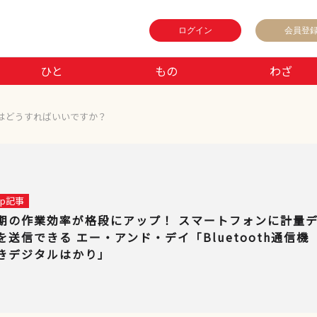
ログイン
会員登
ひと
もの
わざ
はどうすればいいですか？
 up記事
期の作業効率が格段にアップ！ スマートフォンに計量
を送信できる エー・アンド・デイ「Bluetooth通信機
きデジタルはかり」