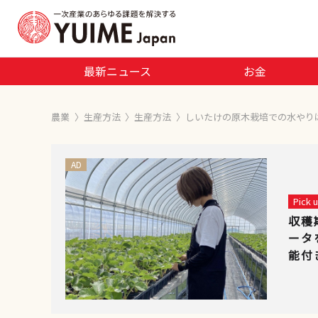
最新ニュース
お金
農業
〉
生産方法
〉
生産方法
〉
しいたけの原木栽培での水やり
AD
Pick
収穫
ータ
能付