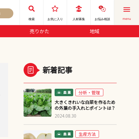
録
menu
検索
お気に⼊り
人材募集
お悩み相談
売りかた
地域
新着記事
分析・管理
デ
大きくきれいな白菜を作るため
の外葉の手入れとポイントは？
2024.08.30
生産方法