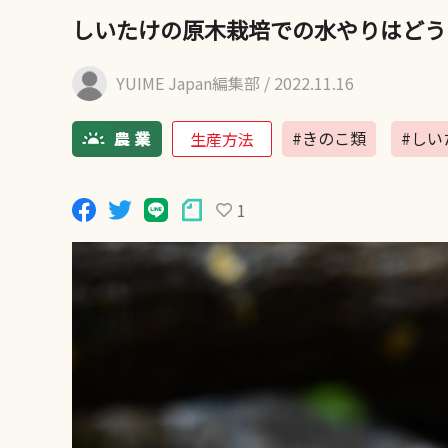
しいたけの原木栽培での水やりはどう
YUIME Japan編集部
/ 2022.11.16
#きのこ類
#しい
生産方法
1