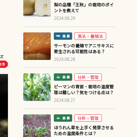
梨の品種「王秋」の栽培のポイ
ントを教えて
2024.08.29
漁法・養殖法
サーモンの養殖でアニサキスに
寄生される可能性はある？
ズ
2024.08.28
標準
分析・管理
ピーマンの育苗・栽培の温度管
理は難しい？気をつける点は？
2024.08.27
分析・管理
ほうれん草を上手く発芽させる
ための温度条件とは？