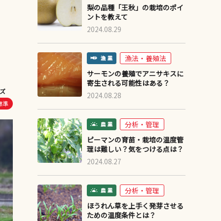
梨の品種「王秋」の栽培のポイ
ントを教えて
2024.08.29
漁法・養殖法
サーモンの養殖でアニサキスに
寄生される可能性はある？
ズ
2024.08.28
標準
分析・管理
ピーマンの育苗・栽培の温度管
理は難しい？気をつける点は？
2024.08.27
分析・管理
ほうれん草を上手く発芽させる
ための温度条件とは？