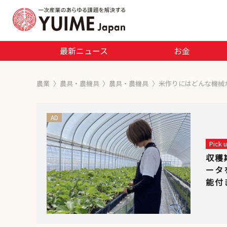
最新ニュース
お金
農業
〉
農具・農機具
〉
農具・農機具
〉
米作りにはどんな機械
AD
Pick
収穫
ータ
能付