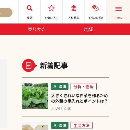
録
menu
検索
お気に⼊り
人材募集
お悩み相談
売りかた
地域
新着記事
分析・管理
デ
大きくきれいな白菜を作るため
の外葉の手入れとポイントは？
2024.08.30
生産方法