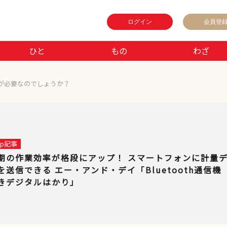
ログイン
会員登
ひと
もの
わざ
が必要なのでしょうか？
 up記事
期の作業効率が格段にアップ！ スマートフォンに計量
を送信できる エー・アンド・デイ「Bluetooth通信機
きデジタルはかり」