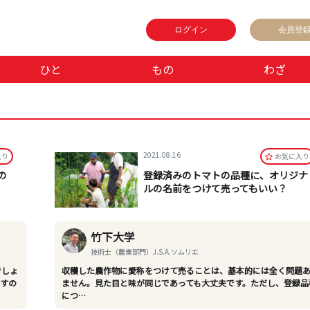
ログイン
会員登
ひと
もの
わざ
2021.08.16
⼊り
お気に⼊り
の
登録済みのトマトの品種に、オリジナ
ルの名前をつけて売ってもいい？
竹下大学
技術士（農業部門）J.S.A.ソムリエ
でしょ
収穫した農作物に愛称をつけて売ることは、基本的には全く問題
ますの
ません。見た目と味が同じであっても大丈夫です。ただし、登録品
につ…