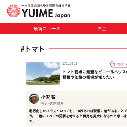
最新ニュース
お金
#トマト
2021.08.15
お気に
トマト栽培に最適なビニールハウス
種類や価格の相場が知りたい
小沢 聖
明治大学黒川農場
老朽化したハウスといっても、10棟あれば状態に差があること
う。一度にすべての更新を考えると費用も莫大になるかと思い
で、…