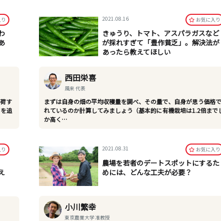
2021.08.16
⼊り
お気に⼊り
わ
きゅうり、トマト、アスパラガスなど
あ
が採れすぎて「豊作貧乏」。解決法が
あったら教えてほしい
西田栄喜
風来 代表
出荷す
まずは自身の畑の平均収穫量を調べ、その量で、自身が思う価格
さを追
れているのか計算してみましょう（基本的に有機栽培は1.2倍まで
か高く…
2021.08.31
⼊り
お気に⼊り
農場を若者のデートスポットにするた
え
めには、どんな工夫が必要？
小川繁幸
東京農業大学 准教授