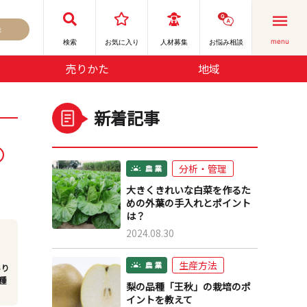
録
menu
検索
お気に⼊り
人材募集
お悩み相談
売りかた
地域
新着記事
分析・管理
大きくきれいな白菜を作るた
めの外葉の手入れとポイント
は？
2024.08.30
生産方法
あり
種
梨の品種「王秋」の栽培のポ
イントを教えて