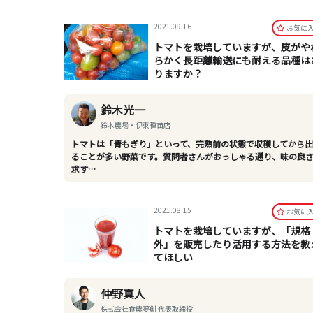
2021.09.16
お気に
トマトを栽培していますが、皮がや
らかく長距離輸送にも耐える品種は
りますか？
鈴木光一
鈴木農場・伊東種苗店
トマトは「青もぎり」といって、完熟前の状態で収穫してから
ることが多い野菜です。質問者さんがおっしゃる通り、味の良
求す…
2021.08.15
お気に
トマトを栽培していますが、「規格
外」を販売したり活用する方法を教
てほしい
仲野真人
株式会社食農夢創 代表取締役