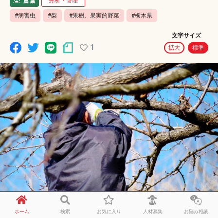
分析・管理
#病害虫
#梨
#果樹、果実的野菜
#栃木県
文字サイズ
1
拡大
標準
ホーム
検索
お気に入り
人材募集
お悩み相談