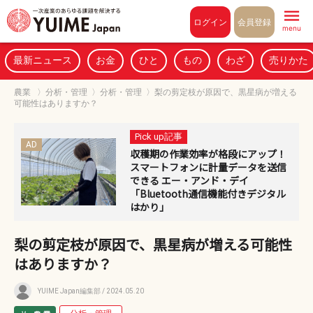
Pull to refresh
ログイン
会員登録
menu
最新ニュース
お金
ひと
もの
わざ
売りかた
農業
〉
分析・管理
〉
分析・管理
〉
梨の剪定枝が原因で、黒星病が増える
可能性はありますか？
Pick up記事
AD
収穫期の作業効率が格段にアップ！
スマートフォンに計量データを送信
できる エー・アンド・デイ
「Bluetooth通信機能付きデジタル
はかり」
梨の剪定枝が原因で、黒星病が増える可能性
はありますか？
YUIME Japan編集部
/ 2024.05.20