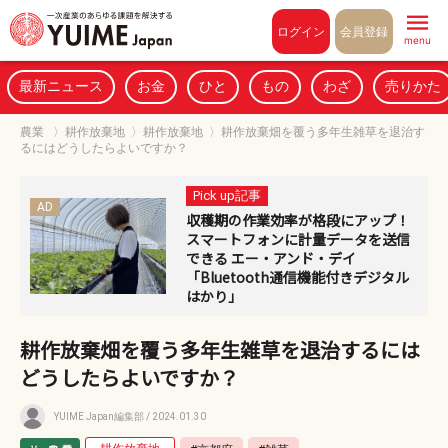
Pull to refresh
ログイン
会員登録
menu
最新ニュース
お金
ひと
もの
わざ
売りかた
農業
〉
耕作放棄地
〉
耕作放棄地
〉
耕作放棄畑を覆う多年生雑草を退治す
るにはどうしたらよいですか？
Pick up記事
AD
収穫期の作業効率が格段にアップ！
スマートフォンに計量データを送信
できる エー・アンド・デイ
「Bluetooth通信機能付きデジタル
はかり」
耕作放棄畑を覆う多年生雑草を退治するには
どうしたらよいですか？
YUIME Japan編集部
/ 2024.01.30