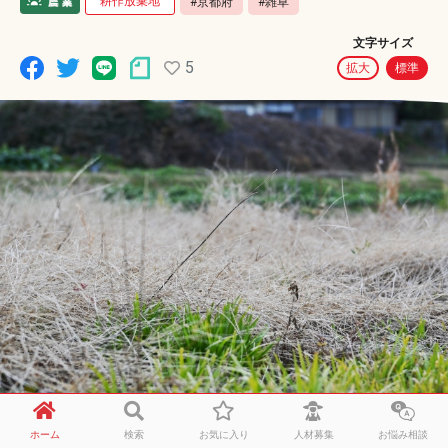
耕作放棄地
#京都府
#雑草
文字サイズ
5
拡大
標準
最近定年退職し、これから農業を本格的に始めようと思
ホーム
検索
お気に入り
人材募集
お悩み相談