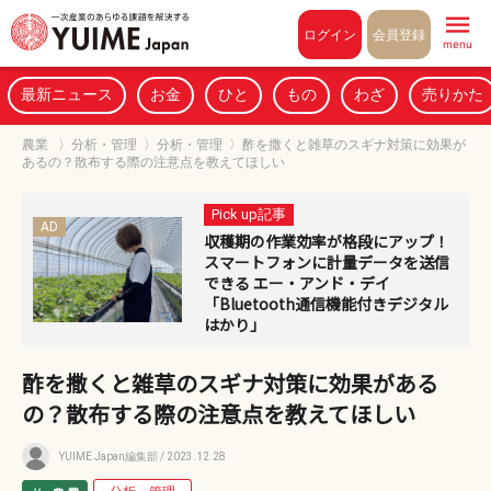
Pull to refresh
ログイン
会員登録
menu
最新ニュース
お金
ひと
もの
わざ
売りかた
農業
〉
分析・管理
〉
分析・管理
〉
酢を撒くと雑草のスギナ対策に効果が
あるの？散布する際の注意点を教えてほしい
Pick up記事
AD
収穫期の作業効率が格段にアップ！
スマートフォンに計量データを送信
できる エー・アンド・デイ
「Bluetooth通信機能付きデジタル
はかり」
酢を撒くと雑草のスギナ対策に効果がある
の？散布する際の注意点を教えてほしい
YUIME Japan編集部
/ 2023.12.28