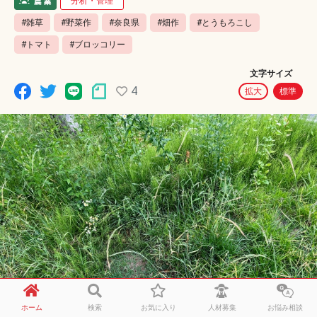
分析・管理
#雑草
#野菜作
#奈良県
#畑作
#とうもろこし
#トマト
#ブロッコリー
文字サイズ
4
拡大
標準
ホーム
検索
お気に入り
人材募集
お悩み相談