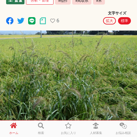
分析・管理
#稲作
#鳥取県
#米
文字サイズ
6
拡大
標準
兼業農家です。
ホーム
検索
お気に入り
人材募集
お悩み相談