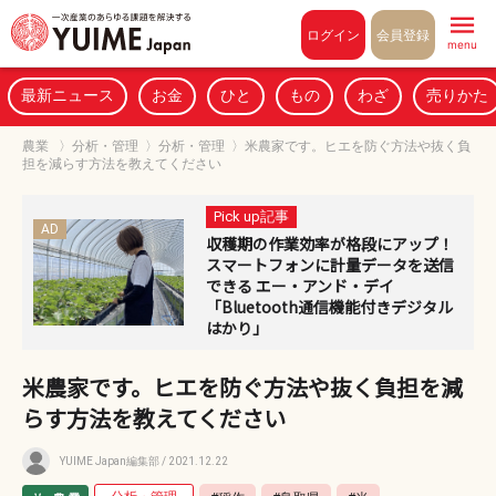
Pull to refresh
ログイン
会員登録
menu
最新ニュース
お金
ひと
もの
わざ
売りかた
農業
〉
分析・管理
〉
分析・管理
〉
米農家です。ヒエを防ぐ方法や抜く負
担を減らす方法を教えてください
Pick up記事
AD
収穫期の作業効率が格段にアップ！
スマートフォンに計量データを送信
できる エー・アンド・デイ
「Bluetooth通信機能付きデジタル
はかり」
米農家です。ヒエを防ぐ方法や抜く負担を減
らす方法を教えてください
YUIME Japan編集部
/ 2021.12.22