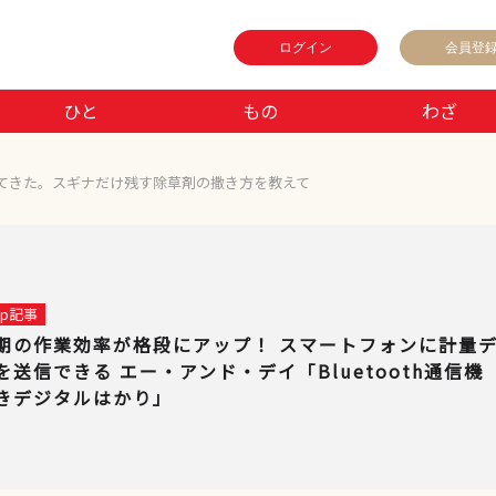
ログイン
会員登
ひと
もの
わざ
てきた。スギナだけ残す除草剤の撒き方を教えて
 up記事
期の作業効率が格段にアップ！ スマートフォンに計量
を送信できる エー・アンド・デイ「Bluetooth通信機
きデジタルはかり」