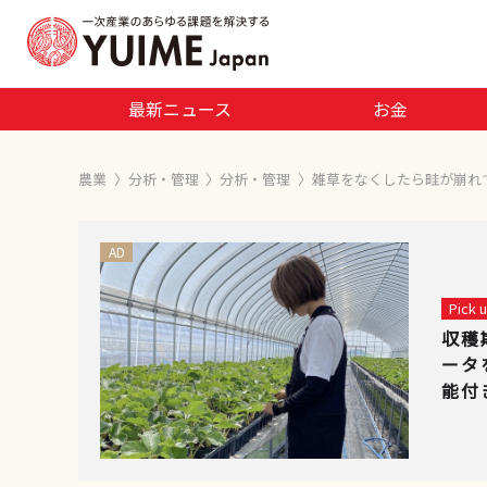
最新ニュース
お金
農業
〉
分析・管理
〉
分析・管理
〉
雑草をなくしたら畦が崩れ
AD
Pick
収穫
ータ
能付