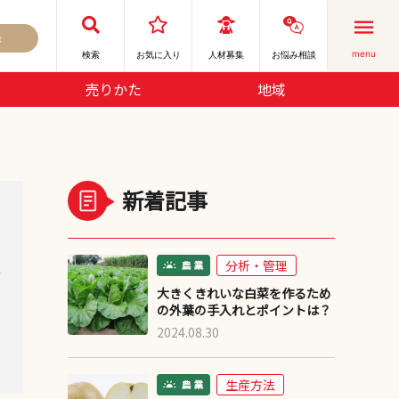
録
menu
検索
お気に⼊り
人材募集
お悩み相談
売りかた
地域
新着記事
分析・管理
デ
大きくきれいな白菜を作るため
の外葉の手入れとポイントは？
2024.08.30
生産方法