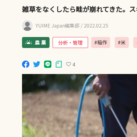
雑草をなくしたら畦が崩れてきた。ス
YUIME Japan編集部
/ 2022.02.25
#稲作
#米
分析・管理
4