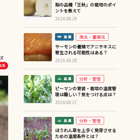
梨の品種「王秋」の栽培のポイ
ントを教えて
2024.08.29
漁法・養殖法
サーモンの養殖でアニサキスに
寄生される可能性はある？
ズ
2024.08.28
標準
分析・管理
ピーマンの育苗・栽培の温度管
理は難しい？気をつける点は？
2024.08.27
分析・管理
ほうれん草を上手く発芽させる
ための温度条件とは？