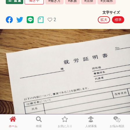
働き手
#働き方
#家族
#法律
#茨城県
文字サイズ
2
拡大
標準
ホーム
検索
お気に入り
人材募集
お悩み相談