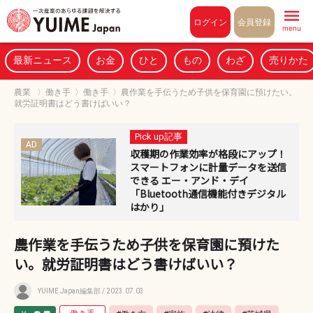
Pull to refresh
ログイン
会員登録
menu
最新ニュース
お金
ひと
もの
わざ
売りかた
農業
〉
働き手
〉
働き手
〉
農作業を手伝うため子供を保育園に預けたい。
就労証明書はどう書けばいい？
Pick up記事
AD
収穫期の作業効率が格段にアップ！
スマートフォンに計量データを送信
できる エー・アンド・デイ
「Bluetooth通信機能付きデジタル
はかり」
農作業を手伝うため子供を保育園に預けた
い。就労証明書はどう書けばいい？
YUIME Japan編集部
/ 2023.07.03