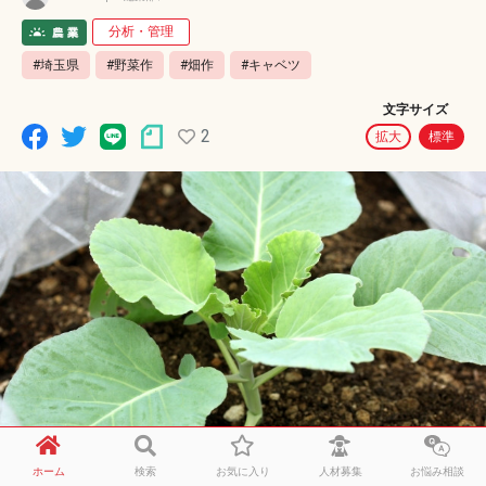
分析・管理
#埼玉県
#野菜作
#畑作
#キャベツ
文字サイズ
2
拡大
標準
ホーム
検索
お気に入り
人材募集
お悩み相談