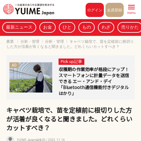
Pull to refresh
ログイン
会員登録
menu
最新ニュース
お金
ひと
もの
わざ
売りかた
農業
〉
分析・管理
〉
分析・管理
〉
キャベツ栽培で、苗を定植前に根切り
した方が活着が良くなると聞きました。どれくらいカットすべき？
Pick up記事
AD
収穫期の作業効率が格段にアップ！
スマートフォンに計量データを送信
できる エー・アンド・デイ
「Bluetooth通信機能付きデジタル
はかり」
キャベツ栽培で、苗を定植前に根切りした方
が活着が良くなると聞きました。どれくらい
カットすべき？
YUIME Japan編集部
/ 2023.11.14