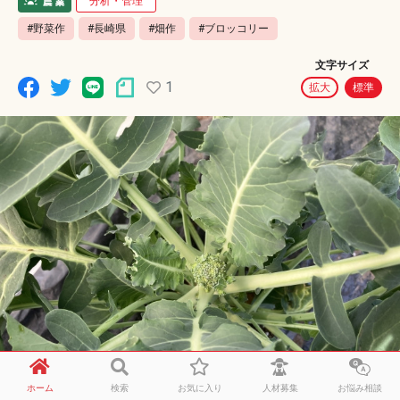
分析・管理
#野菜作
#長崎県
#畑作
#ブロッコリー
文字サイズ
1
拡大
標準
ホーム
検索
お気に入り
人材募集
お悩み相談