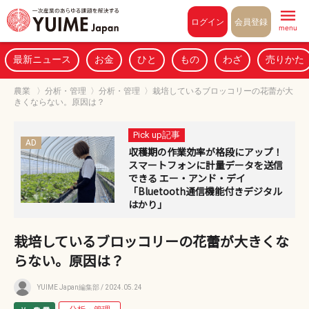
Pull to refresh
ログイン
会員登録
menu
最新ニュース
お金
ひと
もの
わざ
売りかた
農業
〉
分析・管理
〉
分析・管理
〉
栽培しているブロッコリーの花蕾が大
きくならない。原因は？
Pick up記事
AD
収穫期の作業効率が格段にアップ！
スマートフォンに計量データを送信
できる エー・アンド・デイ
「Bluetooth通信機能付きデジタル
はかり」
栽培しているブロッコリーの花蕾が大きくな
らない。原因は？
YUIME Japan編集部
/ 2024.05.24