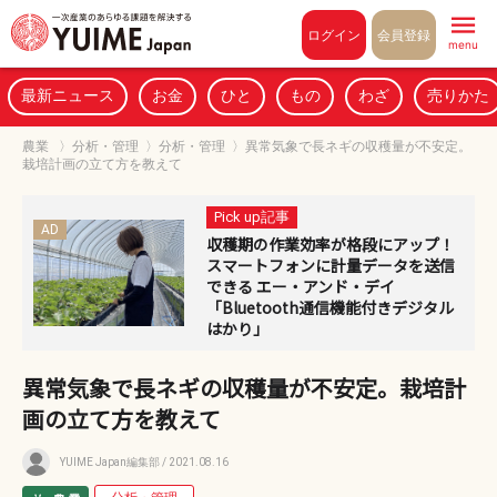
Pull to refresh
ログイン
会員登録
menu
最新ニュース
お金
ひと
もの
わざ
売りかた
農業
〉
分析・管理
〉
分析・管理
〉
異常気象で長ネギの収穫量が不安定。
栽培計画の立て方を教えて
Pick up記事
AD
収穫期の作業効率が格段にアップ！
スマートフォンに計量データを送信
できる エー・アンド・デイ
「Bluetooth通信機能付きデジタル
はかり」
異常気象で長ネギの収穫量が不安定。栽培計
画の立て方を教えて
YUIME Japan編集部
/ 2021.08.16