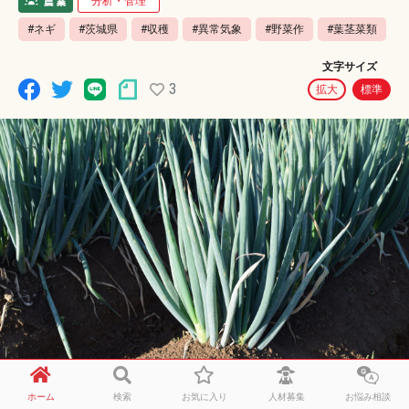
分析・管理
#ネギ
#茨城県
#収穫
#異常気象
#野菜作
#葉茎菜類
文字サイズ
3
拡大
標準
ホーム
検索
お気に入り
人材募集
お悩み相談