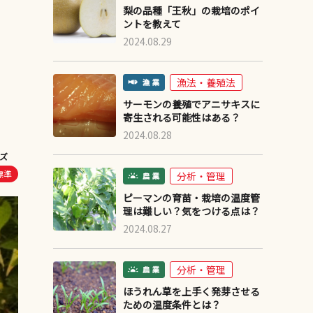
梨の品種「王秋」の栽培のポイ
ントを教えて
2024.08.29
漁法・養殖法
サーモンの養殖でアニサキスに
寄生される可能性はある？
2024.08.28
ズ
標準
分析・管理
ピーマンの育苗・栽培の温度管
理は難しい？気をつける点は？
2024.08.27
分析・管理
ほうれん草を上手く発芽させる
ための温度条件とは？