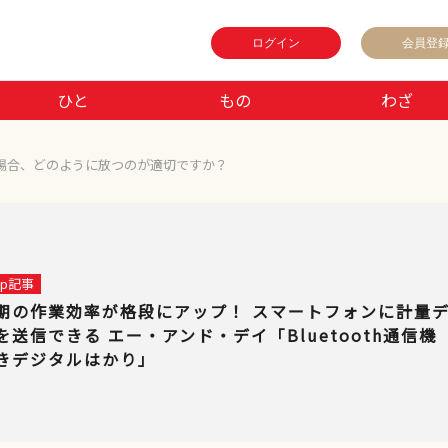
ログイン
会員登
ひと
もの
わざ
場合、どのように放つのが適切ですか？
 up記事
期の作業効率が格段にアップ！ スマートフォンに計量
を送信できる エー・アンド・デイ「Bluetooth通信機
きデジタルはかり」