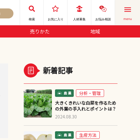
録
menu
検索
お気に⼊り
人材募集
お悩み相談
売りかた
地域
新着記事
分析・管理
デ
大きくきれいな白菜を作るため
の外葉の手入れとポイントは？
2024.08.30
生産方法