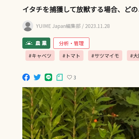
イタチを捕獲して放獣する場合、どの
YUIME Japan編集部
/ 2023.11.28
分析・管理
#キャベツ
#トマト
#サツマイモ
#大
3