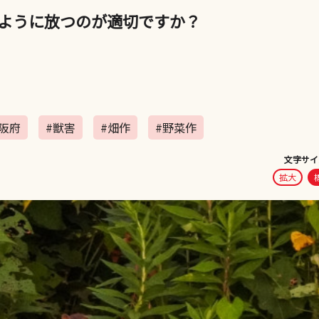
ように放つのが適切ですか？
阪府
#獣害
#畑作
#野菜作
文字サイ
拡大