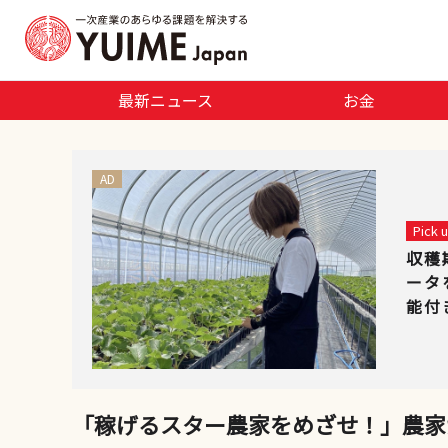
最新ニュース
お金
AD
Pick
収穫
ータ
能付
「稼げるスター農家をめざせ！」農家