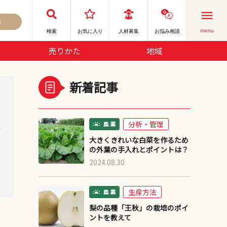
録
menu
検索
お気に⼊り
人材募集
お悩み相談
売りかた
地域
新着記事
分析・管理
デ
大きくきれいな白菜を作るため
の外葉の手入れとポイントは？
2024.08.30
生産方法
梨の品種「王秋」の栽培のポイ
ントを教えて